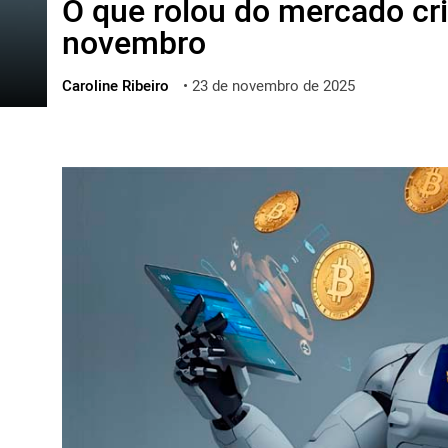
O que rolou do mercado cr
ไทย
novembro
ქართული
polski
Caroline Ribeiro
•
23 de novembro de 2025
vietnamese