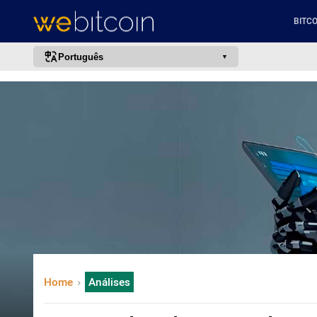
BITCO
Português
português (BR)
english
español
français
italiano
deutsch
日本語
中文
русский
Home
Análises
한국어
العربية