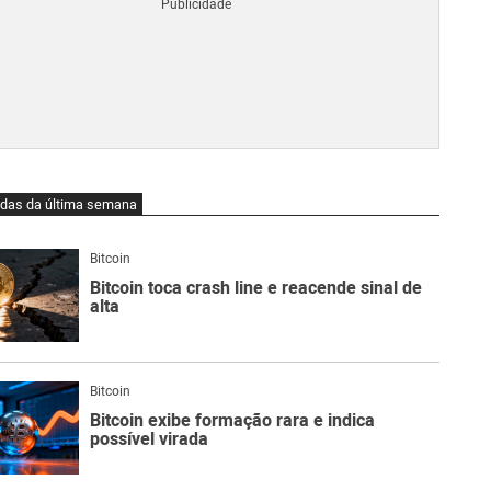
Blo
O
qu
é
Lig
Ne
do
Bit
O
idas da última semana
qu
são
Ato
Bitcoin
Sw
Bitcoin toca crash line e reacende sinal de
alta
Bitcoin
Bitcoin exibe formação rara e indica
possível virada