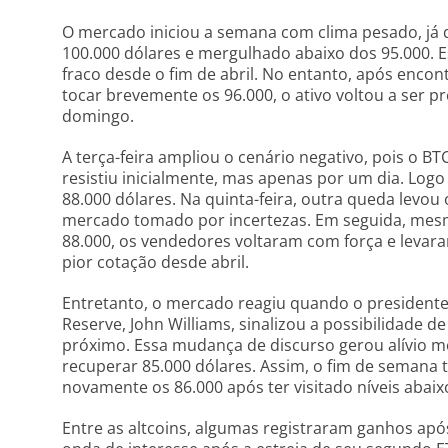
O mercado iniciou a semana com clima pesado, já q
100.000 dólares e mergulhado abaixo dos 95.000.
fraco desde o fim de abril. No entanto, após enco
tocar brevemente os 96.000, o ativo voltou a ser p
domingo.
A terça-feira ampliou o cenário negativo, pois o BT
resistiu inicialmente, mas apenas por um dia. Logo
88.000 dólares. Na quinta-feira, outra queda levo
mercado tomado por incertezas. Em seguida, mes
88.000, os vendedores voltaram com força e levar
pior cotação desde abril.
Entretanto, o mercado reagiu quando o presidente
Reserve, John Williams, sinalizou a possibilidade de
próximo. Essa mudança de discurso gerou alívio m
recuperar 85.000 dólares. Assim, o fim de semana 
novamente os 86.000 após ter visitado níveis abaixo
Entre as altcoins, algumas registraram ganhos após