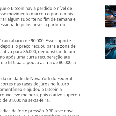
ue o Bitcoin havia perdido o nível de
 Esse movimento marcou o ponto mais
ntrar algum suporte no fim de semana e
ressionado pelos ursos a partir do
C caiu abaixo de 90.000. Esse suporte
 depois, o preço recuou para a zona de
u o ativo para 86.000, demonstrando um
mo após uma curta recuperação até
am o BTC para pouco acima de 80.000, a
 da unidade de Nova York do Federal
 cortes nas taxas de juros no futuro
omentâneo e ajudou o Bitcoin a
trouxe leve melhora, pois o ativo superou
 de 81.000 na sexta-feira.
 dias de forte pressão. XRP teve nova