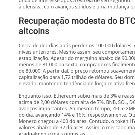
onda de interesse após a estreia de seu segundo
à ofensiva, com avanços sólidos e uma mudança pos
Recuperação modesta do BTC 
altcoins
Cerca de dez dias após perder os 100.000 dólares,
níveis anteriores. Mesmo assim, seu comportamen
estabilização. Apesar do mergulho abaixo de 90.00
menos de 81.000 na sexta, compradores finalmente
de 80.000. A partir daí, o preço retomou suavemen
capitalização para 1,72 trilhão de dólares. Seu 
elevado, mantendo tendência de força relativa frent
Enquanto isso, Ethereum subiu mais de 3% e reassu
acima de 2,00 dólares com alta de 7%. BNB, SOL,
avanços importantes. Ao mesmo tempo, ZEC e XM
do dia, avançando 14% e 16%, respectivamente. O 
Monero chegou a 400 dólares. Contudo, o token H
valores abaixo de 32 dólares. Assim, o mercado m
gradualmente mais otimistas.