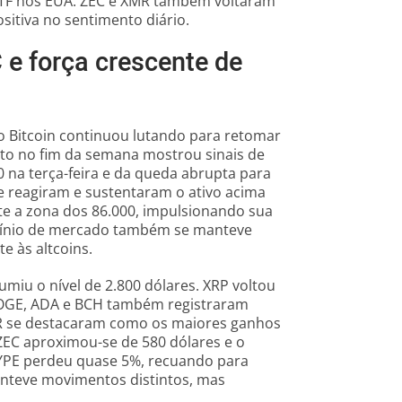
 ETF nos EUA. ZEC e XMR também voltaram
itiva no sentimento diário.
e força crescente de
 o Bitcoin continuou lutando para retomar
to no fim da semana mostrou sinais de
0 na terça-feira e da queda abrupta para
 reagiram e sustentaram o ativo acima
te a zona dos 86.000, impulsionando sua
domínio de mercado também se manteve
e às altcoins.
miu o nível de 2.800 dólares. XRP voltou
 DOGE, ADA e BCH também registraram
R se destacaram como os maiores ganhos
ZEC aproximou-se de 580 dólares e o
YPE perdeu quase 5%, recuando para
anteve movimentos distintos, mas