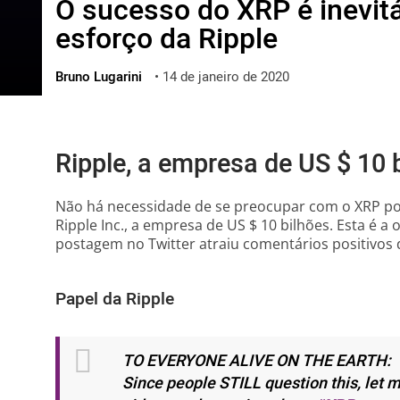
O sucesso do XRP é inevit
ไทย
esforço da Ripple
ქართული
polski
Bruno Lugarini
•
14 de janeiro de 2020
vietnamese
Ripple, a empresa de US $ 10 
Não há necessidade de se preocupar com o XRP por
Ripple Inc., a empresa de US $ 10 bilhões. Esta é a
postagem no Twitter atraiu comentários positivos
Papel da Ripple
TO EVERYONE ALIVE ON THE EARTH:
Since people STILL question this, let 