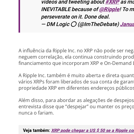
videos and tweeting about
#XRP
as muc
INEVITABLE because of
@Ripple
! To m
perseverate on it. Done deal.
— DM Logic ⭕️ (@ImTheDebate)
Janua
A influência da Ripple Inc. no XRP não pode ser n
neguem correlação, ela continua construindo prod
financiamento que incorporam XRP e On-Demand Li
A Ripple Inc. também é muito aberta e direta quant
vários XRPs foram liberados de sua conta de garant
propriedade XRP em diferentes endereços públicos
Além disso, para abordar as alegações de despejo
entrevista disse que “despejar” ou manter os preç
nunca o fariam.
Veja também:
XRP pode chegar a US $ 50 se a Ripple c