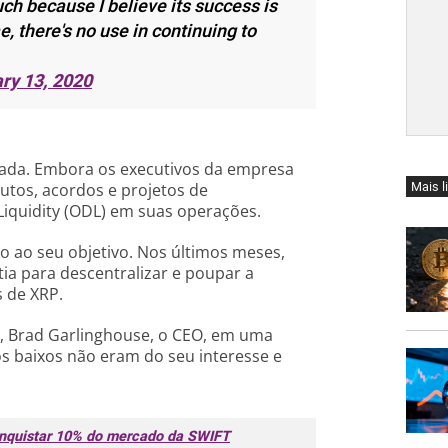
h because I believe its success is
e, there's no use in continuing to
ry 13, 2020
egada. Embora os executivos da empresa
Mais l
utos, acordos e projetos de
quidity (ODL) em suas operações.
o ao seu objetivo. Nos últimos meses,
ia para descentralizar e poupar a
 de XRP.
s, Brad Garlinghouse, o CEO, em uma
os baixos não eram do seu interesse e
onquistar 10% do mercado da SWIFT