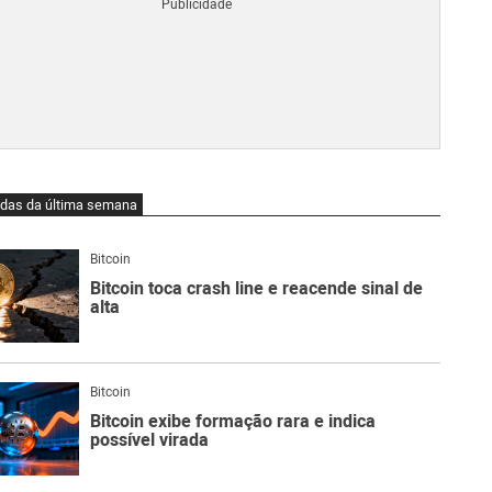
Blo
O
qu
é
Lig
Ne
do
Bit
O
idas da última semana
qu
são
Ato
Bitcoin
Sw
Bitcoin toca crash line e reacende sinal de
alta
Bitcoin
Bitcoin exibe formação rara e indica
possível virada