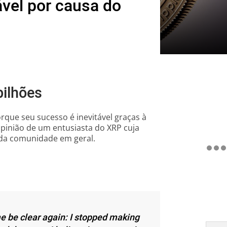
ável por causa do
bilhões
que seu sucesso é inevitável graças à
 opinião de um entusiasta do XRP cuja
 da comunidade em geral.
me be clear again: I stopped making