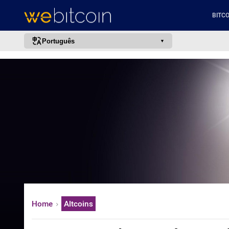
BITCO
Português
português (BR)
english
español
français
italiano
deutsch
日本語
中文
русский
Home
Altcoins
한국어
العربية