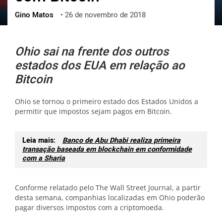
Gino Matos
•
26 de novembro de 2018
ქართული
polski
vietnamese
Ohio sai na frente dos outros
estados dos EUA em relação ao
Bitcoin
Ohio se tornou o primeiro estado dos Estados Unidos a
permitir que impostos sejam pagos em Bitcoin.
Leia mais:
Banco de Abu Dhabi realiza primeira
transação baseada em blockchain em conformidade
com a Sharia
Conforme relatado pelo The Wall Street Journal, a partir
desta semana, companhias localizadas em Ohio poderão
pagar diversos impostos com a criptomoeda.