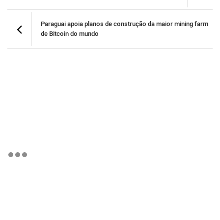
Paraguai apoia planos de construção da maior mining farm
de Bitcoin do mundo
BTCBRL Cotação
por TradingVie