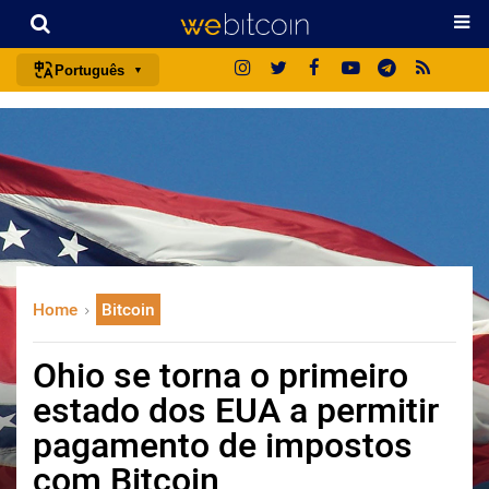
Português
português (BR)
english
español
français
italiano
deutsch
Home
Bitcoin
日本語
中文
Ohio se torna o primeiro
русский
estado dos EUA a permitir
한국어
pagamento de impostos
العربية
com Bitcoin
ไทย