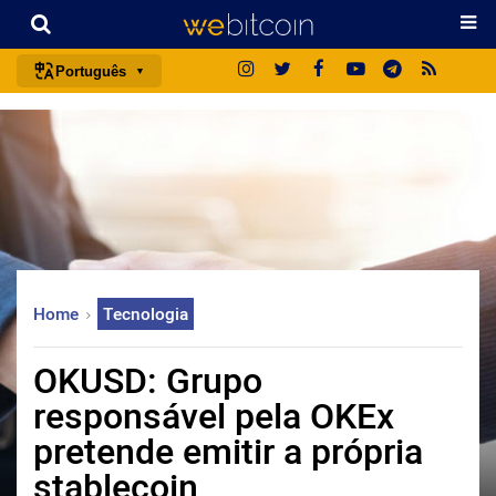
Português
português (BR)
english
español
français
italiano
deutsch
Home
Tecnologia
日本語
中文
OKUSD: Grupo
русский
responsável pela OKEx
한국어
pretende emitir a própria
العربية
stablecoin
ไทย