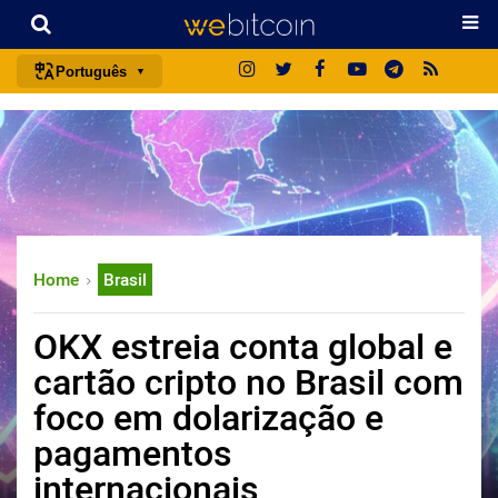
Português
português (BR)
english
español
français
italiano
Home
Brasil
deutsch
日本語
OKX estreia conta global e
中文
cartão cripto no Brasil com
русский
foco em dolarização e
한국어
pagamentos
العربية
internacionais
ไทย