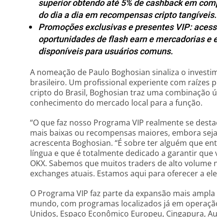
superior obtendo até 5% de cashback em comp
do dia a dia em recompensas cripto tangíveis.
Promoções exclusivas e presentes VIP: acesso
oportunidades de flash earn e mercadorias e 
disponíveis para usuários comuns.
A nomeação de Paulo Boghosian sinaliza o invest
brasileiro. Um profissional experiente com raízes 
cripto do Brasil, Boghosian traz uma combinação ún
conhecimento do mercado local para a função.
“O que faz nosso Programa VIP realmente se destac
mais baixas ou recompensas maiores, embora sej
acrescenta Boghosian. “É sobre ter alguém que ent
língua e que é totalmente dedicado a garantir que
OKX. Sabemos que muitos traders de alto volume n
exchanges atuais. Estamos aqui para oferecer a el
O Programa VIP faz parte da expansão mais ampl
mundo, com programas localizados já em operaçã
Unidos, Espaço Econômico Europeu, Cingapura, Aust