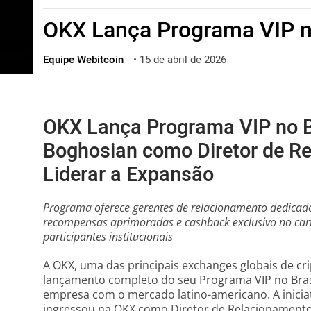
ไทย
OKX Lança Programa VIP n
ქართული
polski
Equipe Webitcoin
•
15 de abril de 2026
vietnamese
OKX Lança Programa VIP no B
Boghosian como Diretor de R
Liderar a Expansão
Programa oferece gerentes de relacionamento dedicados
recompensas aprimoradas e cashback exclusivo no cart
participantes institucionais
A OKX, uma das principais exchanges globais de cr
lançamento completo do seu Programa VIP no Bras
empresa com o mercado latino-americano. A iniciat
ingressou na OKX como Diretor de Relacionamento