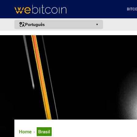
BITCO
Português
português (BR)
english
español
français
italiano
deutsch
日本語
中文
русский
한국어
Home
Brasil
العربية