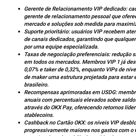
Gerente de Relacionamento VIP dedicado: cad
gerente de relacionamento pessoal que oferece
mercado e soluções sob medida para maximiz
Suporte prioritário: usuários VIP recebem ate
de canais dedicados, garantindo que qualquer
por uma equipe especializada.
Taxas de negociação preferenciais: redução si
em todos os mercados. Membros VIP 1 já desf
0,07% e taker de 0,32%, enquanto VIPs de níve
de maker uma estrutura projetada para estar 
brasileiro.
Recompensas aprimoradas em USDG: membro
anuais com percentuais elevados sobre sald
através do OKX Pay, oferecendo retornos líde
stablecoins.
Cashback no Cartão OKX: os níveis VIP desbl
progressivamente maiores nos gastos com o 