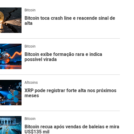
Blo
Bitcoin
O
Bitcoin toca crash line e reacende sinal de
qu
é
alta
Lig
Ne
do
Bit
Bitcoin
O
Bitcoin exibe formação rara e indica
qu
possível virada
são
Ato
Sw
Altcoins
XRP pode registrar forte alta nos próximos
meses
Bitcoin
Bitcoin recua após vendas de baleias e mira
US$135 mil