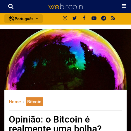
Português
português (BR)
english
español
français
italiano
deutsch
日本語
中文
Home
Bitcoin
русский
한국어
Opinião: o Bitcoin é
العربية
realmente uma bolha?
ไทย