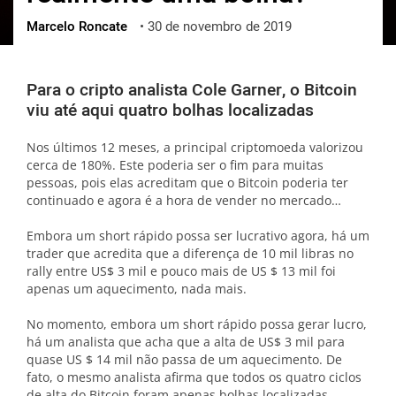
Marcelo Roncate
•
30 de novembro de 2019
ქართული
polski
vietnamese
Para o cripto analista Cole Garner, o Bitcoin
viu até aqui quatro bolhas localizadas
Nos últimos 12 meses, a principal criptomoeda valorizou
cerca de 180%. Este poderia ser o fim para muitas
pessoas, pois elas acreditam que o Bitcoin poderia ter
continuado e agora é a hora de vender no mercado…
Embora um short rápido possa ser lucrativo agora, há um
trader que acredita que a diferença de 10 mil libras no
rally entre US$ 3 mil e pouco mais de US $ 13 mil foi
apenas um aquecimento, nada mais.
No momento, embora um short rápido possa gerar lucro,
há um analista que acha que a alta de US$ 3 mil para
quase US $ 14 mil não passa de um aquecimento. De
fato, o mesmo analista afirma que todos os quatro ciclos
de alta do Bitcoin foram apenas bolhas localizadas.