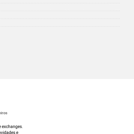
iros
 e exchanges.
ovidades e