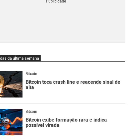
Blo
O
qu
é
Lig
Ne
do
Bit
O
idas da última semana
qu
são
Ato
Bitcoin
Sw
Bitcoin toca crash line e reacende sinal de
alta
Bitcoin
Bitcoin exibe formação rara e indica
possível virada