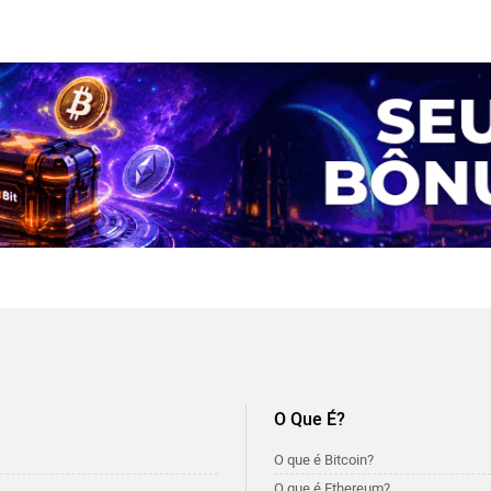
O Que É?
O que é Bitcoin?
O que é Ethereum?