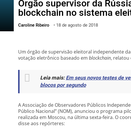
Órgão supervisor da Rússia
ไทย
blockchain no sistema elei
ქართული
polski
Caroline Ribeiro
•
18 de agosto de 2018
vietnamese
Um órgão de supervisão eleitoral independente da
votação eletrônico baseado em
blockchain
, relatou
Leia mais:
Em seus novos testes de v
blocos por segundo
A Associação de Observadores Públicos Independ
Público Nacional” (NOM), anunciou o programa pil
realizada em Moscou, na última sexta-feira. O c
disse aos repórteres: