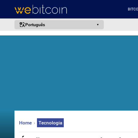
BITCO
Português
português (BR)
english
español
français
italiano
deutsch
日本語
中文
русский
Home
Tecnologia
한국어
العربية