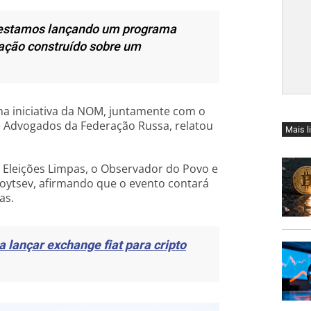
 estamos lançando um programa
tação construído sobre um
a iniciativa da NOM, juntamente com o
e Advogados da Federação Russa, relatou
Mais l
 Eleições Limpas, o Observador do Povo e
moytsev, afirmando que o evento contará
as.
 lançar exchange fiat para cripto