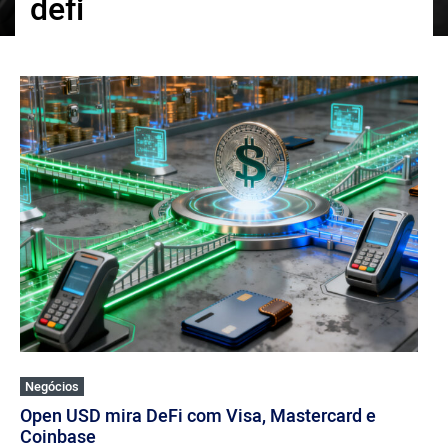
defi
ქართული
polski
vietnamese
Negócios
Open USD mira DeFi com Visa, Mastercard e
Coinbase