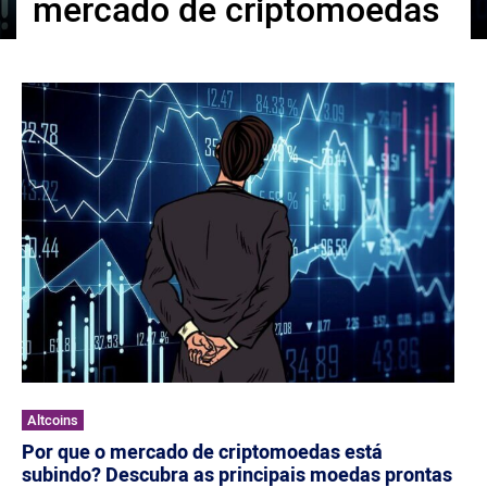
mercado de criptomoedas
ქართული
polski
vietnamese
Altcoins
Por que o mercado de criptomoedas está
subindo? Descubra as principais moedas prontas