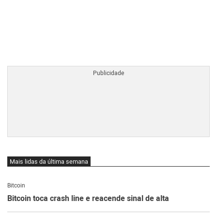
BTCBRL Cotação
por TradingVie
Mais lidas da última semana
Bitcoin
Bitcoin toca crash line e reacende sinal de alta