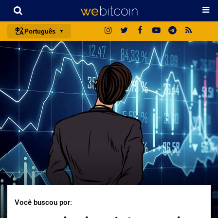
Português
português (BR)
english
español
français
italiano
deutsch
日本語
中文
русский
한국어
Você buscou por:
العربية
ไทย