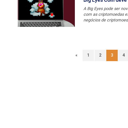
Big Eyes Coin deve
A Big Eyes pode ser nov
com as criptomoedas exi
negócios de criptomoedas
«
1
2
3
4