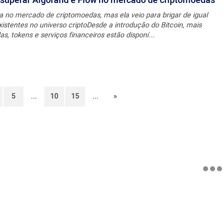
 superar Algorand e Flow no mercado de criptomoedas
a no mercado de criptomoedas, mas ela veio para brigar de igual
stentes no universo criptoDesde a introdução do Bitcoin, mais
, tokens e serviços financeiros estão disponí...
5
...
10
15
...
»