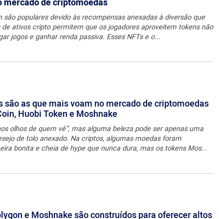
no mercado de criptomoedas
arn são populares devido às recompensas anexadas à diversão que
s de ativos cripto permitem que os jogadores aproveitem tokens não
gar jogos e ganhar renda passiva. Esses NFTs e o...
s são as que mais voam no mercado de criptomoedas
Coin, Huobi Token e Moshnake
á nos olhos de quem vê”, mas alguma beleza pode ser apenas uma
esejo de tolo anexado. Na criptos, algumas moedas foram
ira bonita e cheia de hype que nunca dura, mas os tokens Mos...
ygon e Moshnake são construídos para oferecer altos