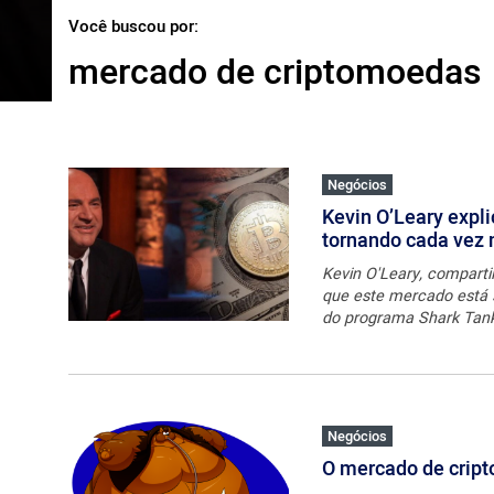
ไทย
Você buscou por:
ქართული
mercado de criptomoedas
polski
vietnamese
Negócios
Kevin O’Leary expl
tornando cada vez 
Kevin O'Leary, comparti
que este mercado está 
do programa Shark Tank,
Negócios
O mercado de cript