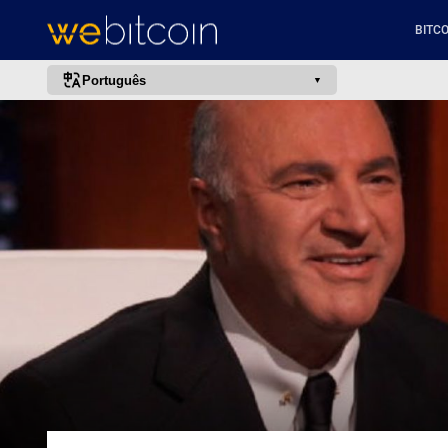
BITCO
Português
português (BR)
english
español
français
italiano
deutsch
日本語
中文
русский
한국어
العربية