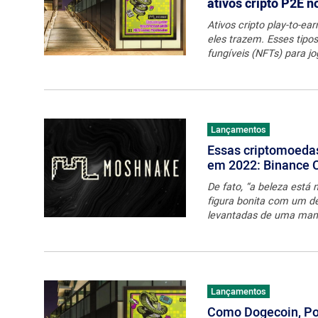
ativos cripto P2E 
Ativos cripto play-to-e
eles trazem. Esses tipo
fungíveis (NFTs) para jo
Lançamentos
Essas criptomoeda
em 2022: Binance 
De fato, “a beleza est
figura bonita com um d
levantadas de uma mane
Lançamentos
Como Dogecoin, Pol