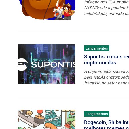
Inflação nos EUA impac
NYDNDesde a pandemia, 
estabilidade; entenda 
Lançamentos
Supontis, o mais r
criptomoedas
A criptomoeda supontis, 
para istoAs criptomoeda
fracasso no setor bancá
Lançamentos
Dogecoin, Shiba Inu
melhores memes co