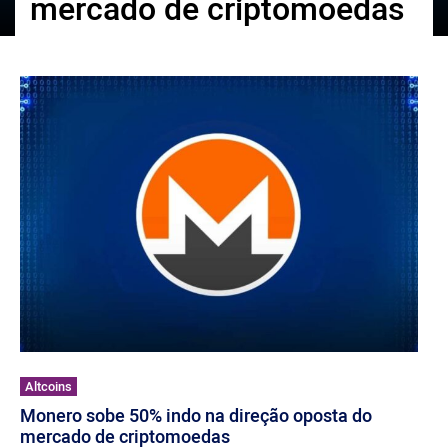
mercado de criptomoedas
ქართული
polski
vietnamese
Altcoins
Monero sobe 50% indo na direção oposta do
mercado de criptomoedas