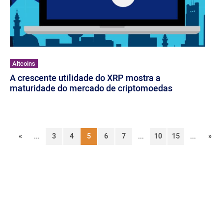
Altcoins
A crescente utilidade do XRP mostra a
maturidade do mercado de criptomoedas
«
...
3
4
5
6
7
...
10
15
...
»