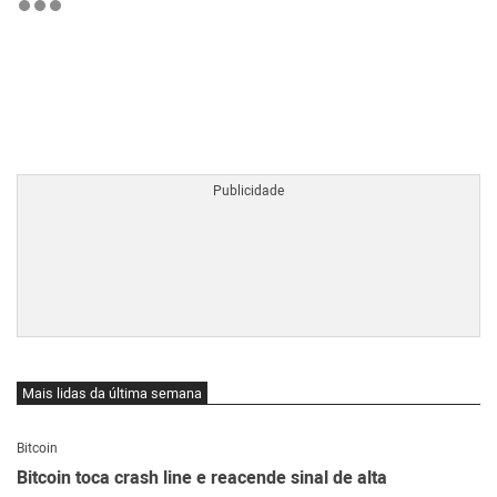
BTCBRL Cotação
por TradingVie
Mais lidas da última semana
Bitcoin
Bitcoin toca crash line e reacende sinal de alta