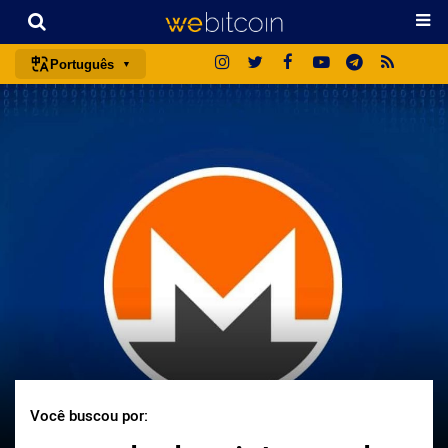
Português
português (BR)
english
español
français
italiano
deutsch
日本語
中文
русский
한국어
Você buscou por:
العربية
ไทย