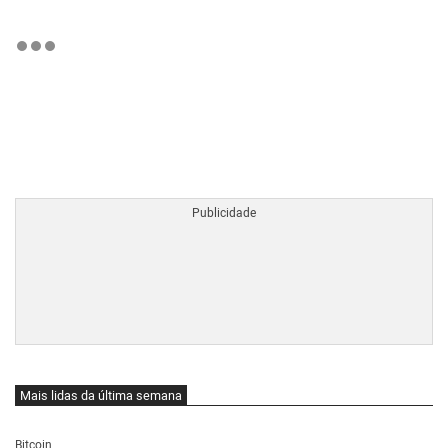
BTCBRL Cotação
por TradingVie
Mais lidas da última semana
Bitcoin