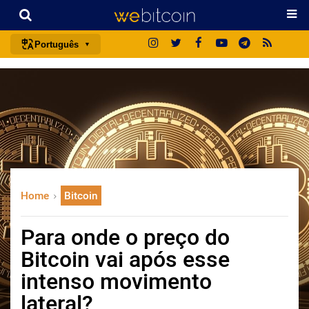
Português
português (BR)
english
español
français
italiano
deutsch
Home
Bitcoin
日本語
中文
Para onde o preço do
русский
Bitcoin vai após esse
한국어
intenso movimento
العربية
lateral?
ไทย