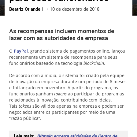
Beatriz Orlandeli
•
10 de dezembro de 2018
ქართული
polski
vietnamese
As recompensas incluem momentos de
lazer com as autoridades da empresa
O
PayPal
, grande sistema de pagamentos online, lançou
recentemente um sistema de recompensa para seus
funcionários baseado na tecnologia
blockchain
.
De acordo com a mídia, o sistema foi criado pela equipe
de inovação da empresa durante um período de 6 meses
e foi lançado em novembro. A partir do programa, os
funcionários ganham
tokens
ao participar de programas
relacionados à inovação, contribuindo com ideias.
Tais
tokens
são válidos apenas na empresa e podem ser
negociados entre os participantes por meio de uma
“razão pública”.
Leia mais:
Bitmain encerra atividades de Centro de