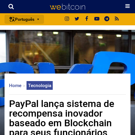
Português
português (BR)
english
español
français
italiano
deutsch
Home
Tecnologia
日本語
中文
PayPal lança sistema de
русский
recompensa inovador
한국어
baseado em Blockchain
العربية
para seus funcionários
ไทย