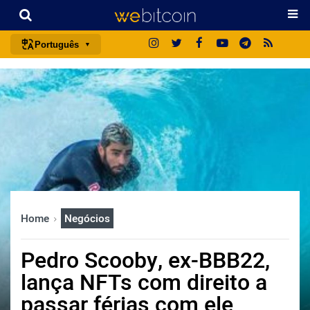
Português
português (BR)
english
español
français
italiano
deutsch
日本語
Home
Negócios
中文
русский
Pedro Scooby, ex-BBB22,
한국어
lança NFTs com direito a
العربية
passar férias com ele
ไทย