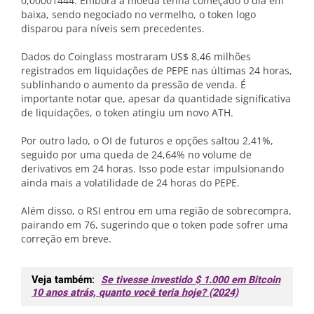
0,00001444. Embora a moeda tenha começado o dia em
baixa, sendo negociado no vermelho, o token logo
disparou para níveis sem precedentes.
Dados do Coinglass mostraram US$ 8,46 milhões
registrados em liquidações de PEPE nas últimas 24 horas,
sublinhando o aumento da pressão de venda. É
importante notar que, apesar da quantidade significativa
de liquidações, o token atingiu um novo ATH.
Por outro lado, o OI de futuros e opções saltou 2,41%,
seguido por uma queda de 24,64% no volume de
derivativos em 24 horas. Isso pode estar impulsionando
ainda mais a volatilidade de 24 horas do PEPE.
Além disso, o RSI entrou em uma região de sobrecompra,
pairando em 76, sugerindo que o token pode sofrer uma
correção em breve.
Veja também:
Se tivesse investido $ 1.000 em Bitcoin
10 anos atrás, quanto você teria hoje? (2024)