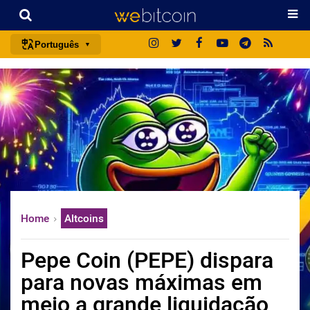
Português
português (BR)
english
español
français
italiano
deutsch
日本語
Home
Altcoins
中文
русский
Pepe Coin (PEPE) dispara
한국어
para novas máximas em
العربية
meio a grande liquidação
ไทย