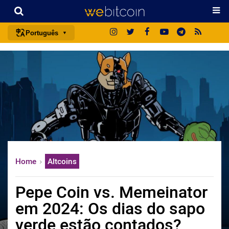
Português
português (BR)
english
español
français
italiano
deutsch
日本語
Home
Altcoins
中文
русский
Pepe Coin vs. Memeinator
한국어
em 2024: Os dias do sapo
العربية
verde estão contados?
ไทย