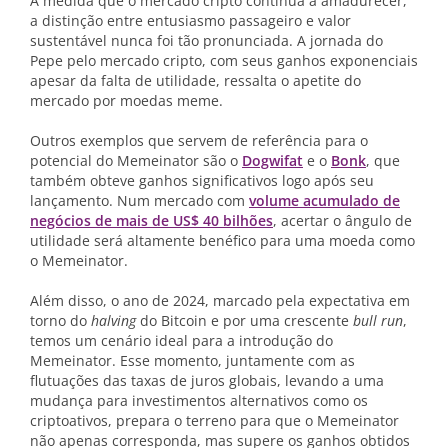
À medida que o mercado cripto continua a amadurecer,
a distinção entre entusiasmo passageiro e valor
sustentável nunca foi tão pronunciada. A jornada do
Pepe pelo mercado cripto, com seus ganhos exponenciais
apesar da falta de utilidade, ressalta o apetite do
mercado por moedas meme.
Outros exemplos que servem de referência para o
potencial do Memeinator são o
Dogwifat
e o
Bonk
, que
também obteve ganhos significativos logo após seu
lançamento. Num mercado com
volume acumulado de
negócios de mais de US$ 40 bilhões
, acertar o ângulo de
utilidade será altamente benéfico para uma moeda como
o Memeinator.
Além disso, o ano de 2024, marcado pela expectativa em
torno do
halving
do Bitcoin e por uma crescente
bull run
,
temos um cenário ideal para a introdução do
Memeinator. Esse momento, juntamente com as
flutuações das taxas de juros globais, levando a uma
mudança para investimentos alternativos como os
criptoativos, prepara o terreno para que o Memeinator
não apenas corresponda, mas supere os ganhos obtidos