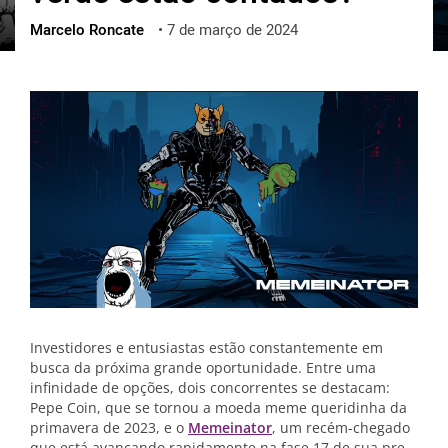
Marcelo Roncate
•
7 de março de 2024
ქართული
polski
vietnamese
Investidores e entusiastas estão constantemente em
busca da próxima grande oportunidade. Entre uma
infinidade de opções, dois concorrentes se destacam:
Pepe Coin, que se tornou a moeda meme queridinha da
primavera de 2023, e o
Memeinator
, um recém-chegado
que está avançando rapidamente na fase 17 de sua pre-