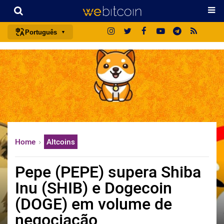
Português
português (BR)
english
español
français
italiano
deutsch
Home
Altcoins
日本語
中文
Pepe (PEPE) supera Shiba
русский
Inu (SHIB) e Dogecoin
한국어
(DOGE) em volume de
العربية
negociação
ไทย