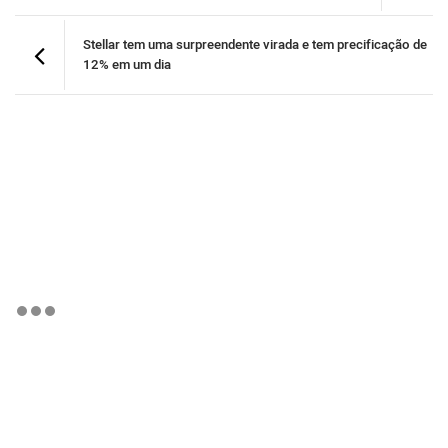
Stellar tem uma surpreendente virada e tem precificação de
12% em um dia
BTCBRL Cotação
por TradingVie