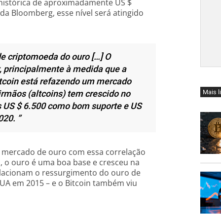
 histórica de aproximadamente US $
da Bloomberg, esse nível será atingido
de criptomoeda do ouro […] O
, principalmente à medida que a
Bitcoin está refazendo um mercado
irmãos (altcoins) tem crescido no
Mais l
os US $ 6.500 como bom suporte e US
020. ”
 mercado de ouro com essa correlação
, o ouro é uma boa base e cresceu na
relacionam o ressurgimento do ouro de
EUA em 2015 – e o Bitcoin também viu