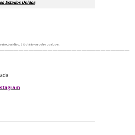
os Estados Unidos
eiro, jurídico, tributário ou outro qualquer.
———————————————————————————
nada!
nstagram