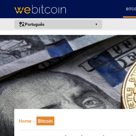
BITCO
Português
português (BR)
english
español
français
italiano
deutsch
日本語
中文
русский
Home
Bitcoin
한국어
العربية