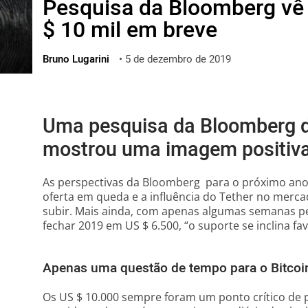
Pesquisa da Bloomberg vê B
ไทย
$ 10 mil em breve
ქართული
polski
Bruno Lugarini
•
5 de dezembro de 2019
vietnamese
Uma pesquisa da Bloomberg d
mostrou uma imagem positiva
As perspectivas da Bloomberg para o próximo ano
oferta em queda e a influência do Tether no merca
subir. Mais ainda, com apenas algumas semanas pela
fechar 2019 em US $ 6.500, “o suporte se inclina f
Apenas uma questão de tempo para o Bitcoi
Os US $ 10.000 sempre foram um ponto crítico de p