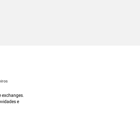
iros
 e exchanges.
ovidades e