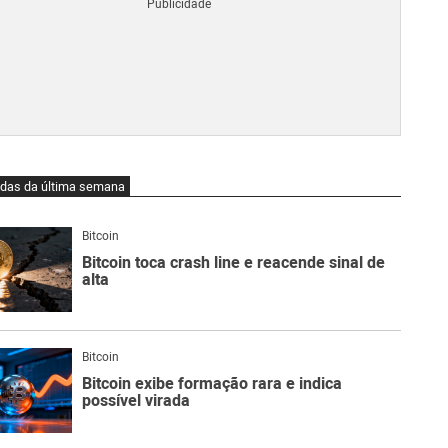
Blo
O
qu
é
Lig
Ne
do
Bit
O
idas da última semana
qu
são
Ato
Bitcoin
Sw
Bitcoin toca crash line e reacende sinal de
alta
Bitcoin
Bitcoin exibe formação rara e indica
possível virada