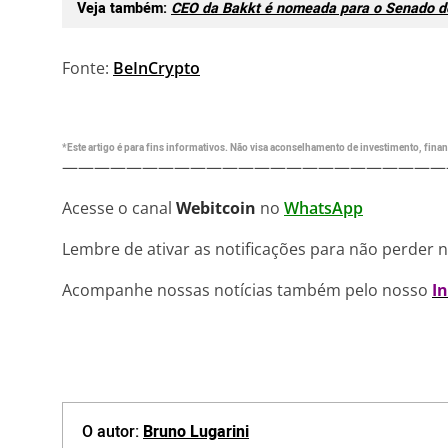
Veja também:
CEO da Bakkt é nomeada para o Senado d
Fonte:
BeInCrypto
*Este artigo é para fins informativos. Não visa aconselhamento de investimento, financ
————————————————————————
Acesse o canal
Webitcoin
no
WhatsApp
Lembre de ativar as notificações para não perder 
Acompanhe nossas notícias também pelo nosso
I
O autor:
Bruno Lugarini