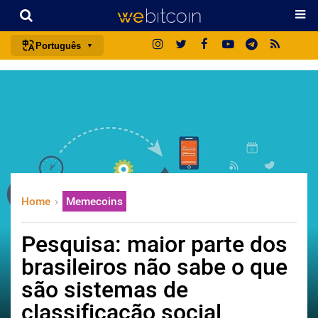
Português
português (BR)
english
español
français
italiano
deutsch
Home
Memecoins
日本語
中文
Pesquisa: maior parte dos
русский
brasileiros não sabe o que
한국어
são sistemas de
العربية
classificação social
ไทย