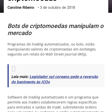
Caroline Ribeiro
•
3 de outubro de 2018
ქართული
polski
vietnamese
Bots de criptomoedas manipulam o
mercado
Programas de
trading
automatizados, ou bots, estão
manipulando valores de criptomoedas em
exchanges
,
segundo um relato do Wall Street Journal (WSJ).
Leia mais:
Legislador sul coreano pede a reversão
do banimento às ICOs
Software de
trading
automatizado é um programa que
permite aos
traders
estabelecerem regras específicas
para entradas e saídas de
trade
, submetendo ordens