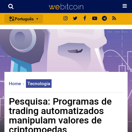
Português
português (BR)
english
español
français
italiano
deutsch
Home
Tecnologia
日本語
中文
Pesquisa: Programas de
русский
trading automatizados
한국어
manipulam valores de
العربية
criptomoedas
ไทย