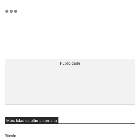
BTCBRL Cotação
por TradingVie
Mais lidas da última semana
Bitcoin