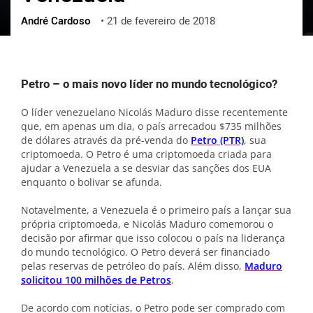
André Cardoso
•
21 de fevereiro de 2018
ქართული
polski
vietnamese
Petro – o mais novo líder no mundo tecnológico?
O líder venezuelano Nicolás Maduro disse recentemente
que, em apenas um dia, o país arrecadou $735 milhões
de dólares através da pré-venda do
Petro (PTR)
, sua
criptomoeda. O Petro é uma criptomoeda criada para
ajudar a Venezuela a se desviar das sanções dos EUA
enquanto o bolivar se afunda.
Notavelmente, a Venezuela é o primeiro país a lançar sua
própria criptomoeda, e Nicolás Maduro comemorou o
decisão por afirmar que isso colocou o país na liderança
do mundo tecnológico. O Petro deverá ser financiado
pelas reservas de petróleo do país. Além disso,
Maduro
solicitou 100 milhões de Petros
.
De acordo com notícias, o Petro pode ser comprado com