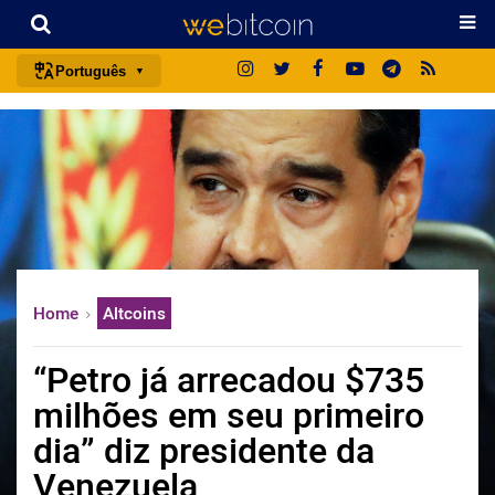
Português
português (BR)
english
español
français
italiano
deutsch
Home
Altcoins
日本語
中文
“Petro já arrecadou $735
русский
milhões em seu primeiro
한국어
dia” diz presidente da
العربية
Venezuela
ไทย