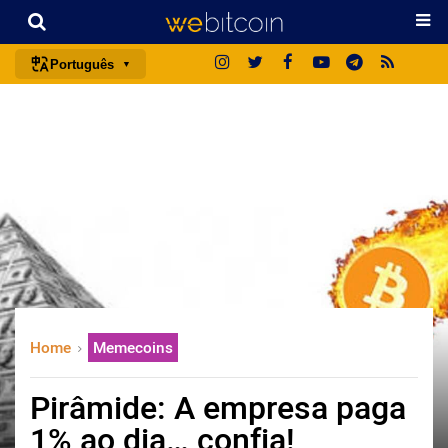
Português
português (BR)
english
español
français
italiano
deutsch
日本語
中文
Home
Memecoins
русский
한국어
Pirâmide: A empresa paga
العربية
1% ao dia… confia!
ไทย