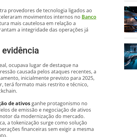
tra provedores de tecnologia ligados ao
 aceleraram movimentos internos no
Banco
stura mais cautelosa em relação a
rantam a integridade das operações já
 evidência
 real, ocupava lugar de destaque na
ressão causada pelos ataques recentes, a
çamento, inicialmente previsto para 2025,
, terá formato mais restrito e técnico,
kchain.
ão de ativos
ganhe protagonismo no
delos de emissão e negociação de ativos
o motor da modernização do mercado.
ica, a tokenização surge como solução
operações financeiras sem exigir a mesma
nto.