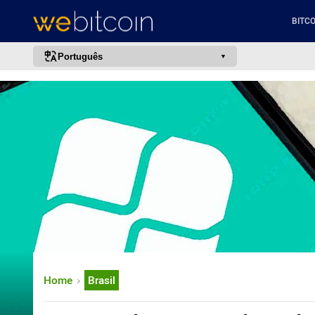
BITCO
Português
português (BR)
english
español
français
italiano
deutsch
日本語
中文
русский
Home
Brasil
한국어
العربية