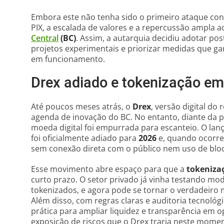
Embora este não tenha sido o primeiro ataque con
PIX, a escalada de valores e a repercussão ampla
Central
(BC)
. Assim, a autarquia decidiu adotar po
projetos experimentais e priorizar medidas que ga
em funcionamento.
Drex adiado e tokenização em
Até poucos meses atrás, o
Drex
, versão digital do
agenda de inovação do BC. No entanto, diante da p
moeda digital foi empurrada para escanteio. O lan
foi oficialmente adiado para
2026
e, quando ocorrer
sem conexão direta com o público nem uso de bloc
Esse movimento abre espaço para que a
tokenizaç
curto prazo. O setor privado já vinha testando mo
tokenizados, e agora pode se tornar o verdadeir
Além disso, com regras claras e auditoria tecnológ
prática para ampliar liquidez e transparência em 
exposição de riscos que o Drex traria neste mome