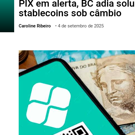
PIX em alerta, BC adia sol
ไทย
stablecoins sob câmbio
ქართული
polski
Caroline Ribeiro
•
4 de setembro de 2025
vietnamese