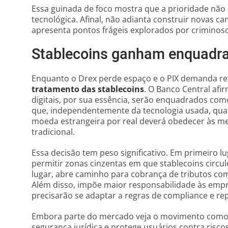
Essa guinada de foco mostra que a prioridade não 
tecnológica. Afinal, não adianta construir novas ca
apresenta pontos frágeis explorados por criminos
Stablecoins ganham enquadr
Enquanto o Drex perde espaço e o PIX demanda refo
tratamento das stablecoins
. O Banco Central afi
digitais, por sua essência, serão enquadrados co
que, independentemente da tecnologia usada, qual
moeda estrangeira por real deverá obedecer às m
tradicional.
Essa decisão tem peso significativo. Em primeiro l
permitir zonas cinzentas em que stablecoins cir
lugar, abre caminho para cobrança de tributos c
Além disso, impõe maior responsabilidade às empr
precisarão se adaptar a regras de compliance e re
Embora parte do mercado veja o movimento como f
segurança jurídica e protege usuários contra risc