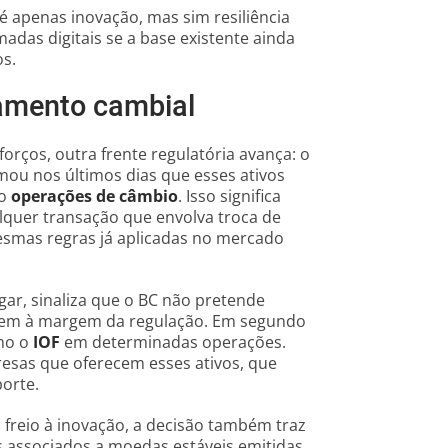
é apenas inovação, mas sim resiliência
madas digitais se a base existente ainda
os.
amento cambial
rços, outra frente regulatória avança: o
rmou nos últimos dias que esses ativos
mo
operações de câmbio
. Isso significa
quer transação que envolva troca de
esmas regras já aplicadas no mercado
ugar, sinaliza que o BC não pretende
culem à margem da regulação. Em segundo
omo o
IOF
em determinadas operações.
esas que oferecem esses ativos, que
porte.
reio à inovação, a decisão também traz
os associados a moedas estáveis emitidas