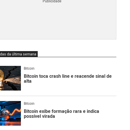
Blo
O
qu
é
Lig
Ne
do
Bit
O
idas da última semana
qu
são
Ato
Bitcoin
Sw
Bitcoin toca crash line e reacende sinal de
alta
Bitcoin
Bitcoin exibe formação rara e indica
possível virada