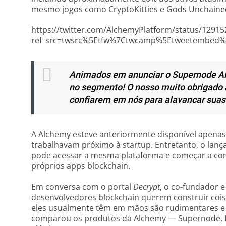
mesmo jogos como CryptoKitties e Gods Unchaine
https://twitter.com/AlchemyPlatform/status/1291
ref_src=twsrc%5Etfw%7Ctwcamp%5Etweetembed%
Animados em anunciar o Supernode Al
no segmento! O nosso muito obrigado 
confiarem em nós para alavancar suas
A Alchemy esteve anteriormente disponível apena
trabalhavam próximo à startup. Entretanto, o lanç
pode acessar a mesma plataforma e começar a const
próprios apps blockchain.
Em conversa com o portal
Decrypt
, o co-fundador e
desenvolvedores blockchain querem construir coi
eles usualmente têm em mãos são rudimentares e in
comparou os produtos da Alchemy — Supernode, Bu