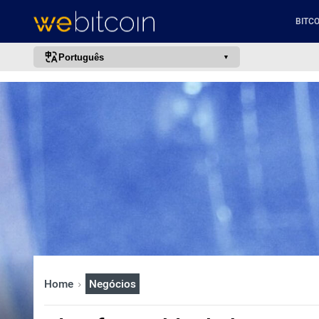
BITCO
Português
português (BR)
english
español
français
italiano
deutsch
日本語
中文
русский
Home
Negócios
한국어
العربية