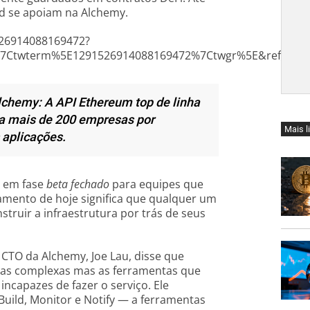
d se apoiam na Alchemy.
526914088169472?
7Ctwterm%5E1291526914088169472%7Ctwgr%5E&ref_url=
chemy: A API Ethereum top de linha
a mais de 200 empresas por
Mais l
 aplicações.
s em fase
beta fechado
para equipes que
amento de hoje significa que qualquer um
ruir a infraestrutura por trás de seus
 CTO da Alchemy, Joe Lau, disse que
sas complexas mas as ferramentas que
capazes de fazer o serviço. Ele
ild, Monitor e Notify — a ferramentas