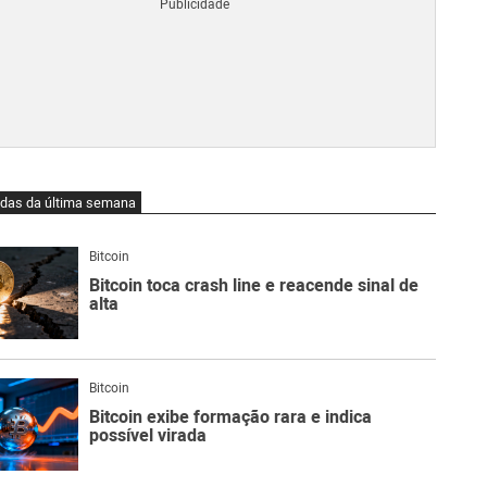
Blo
O
qu
é
https%3A%2F%2Fdecrypt.co%2F
Lig
Ne
do
Bit
O
idas da última semana
qu
são
Ato
Bitcoin
Sw
Bitcoin toca crash line e reacende sinal de
alta
Bitcoin
Bitcoin exibe formação rara e indica
possível virada