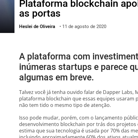
Plataforma blockchain apo
ไทย
as portas
ქართული
polski
Heslei de Oliveira
•
11 de agosto de 2020
vietnamese
A plataforma com investiment
inúmeras startups e parece qu
algumas em breve.
Talvez você já tenha ouvido falar de Dapper Labs, 
plataforma blockchain que essas equipes usaram p
não tem tido o mesmo tipo de atenção.
Isso pode mudar, porém, com o lançamento públic
desenvolvimento blockchain por trás dos projetos 
estima que sua tecnologia é usada por 70% das me
incluindo aproximadamente 60% dos ativos atualm