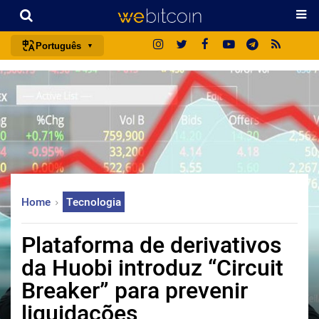
Português
português (BR)
english
español
français
italiano
deutsch
Home
Tecnologia
日本語
中文
Plataforma de derivativos
русский
da Huobi introduz “Circuit
한국어
Breaker” para prevenir
العربية
liquidações
ไทย