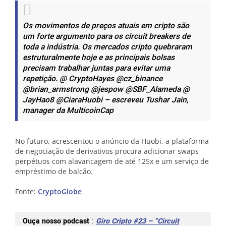
Os movimentos de preços atuais em cripto são
um forte argumento para os circuit breakers de
toda a indústria. Os mercados cripto quebraram
estruturalmente hoje e as principais bolsas
precisam trabalhar juntas para evitar uma
repetição. @ CryptoHayes @cz_binance
@brian_armstrong @jespow @SBF_Alameda @
JayHao8 @CiaraHuobi – escreveu Tushar Jain,
manager da MulticoinCap
No futuro, acrescentou o anúncio da Huobi, a plataforma
de negociação de derivativos procura adicionar swaps
perpétuos com alavancagem de até 125x e um serviço de
empréstimo de balcão.
Fonte:
CryptoGlobe
Ouça nosso podcast
:
Giro Cripto #23 – “Circuit