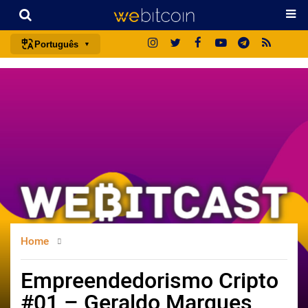
Português
português (BR)
english
español
français
italiano
deutsch
日本語
中文
Home
русский
한국어
Empreendedorismo Cripto
العربية
#01 – Geraldo Marques
ไทย