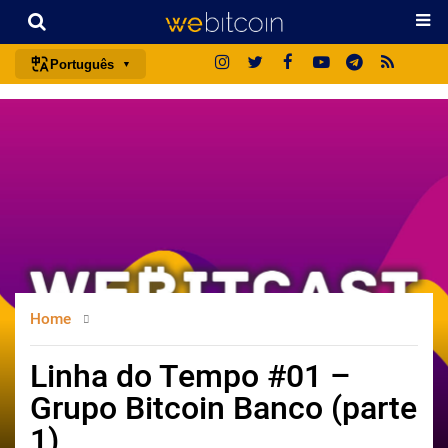
Português
português (BR)
english
español
français
italiano
deutsch
日本語
Home
中文
русский
Linha do Tempo #01 –
한국어
Grupo Bitcoin Banco (parte
العربية
1)
ไทย