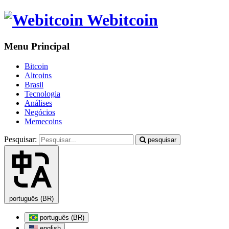
Webitcoin
Menu Principal
Bitcoin
Altcoins
Brasil
Tecnologia
Análises
Negócios
Memecoins
Pesquisar:
pesquisar
português (BR)
português (BR)
english