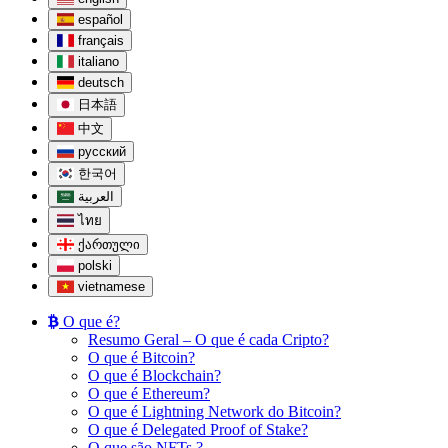
español
français
italiano
deutsch
日本語
中文
русский
한국어
العربية
ไทย
ქართული
polski
vietnamese
O que é?
Resumo Geral – O que é cada Cripto?
O que é Bitcoin?
O que é Blockchain?
O que é Ethereum?
O que é Lightning Network do Bitcoin?
O que é Delegated Proof of Stake?
O que são NFTs ?