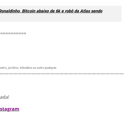
 Ronaldinho, Bitcoin abaixo de 6k e robô da Atlas sendo
===========
eiro, jurídico, tributário ou outro qualquer.
———————————————————————————
nada!
nstagram