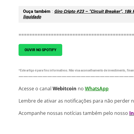
Ouça também
:
Giro Cripto #23 – “Circuit Breaker”, 18k
liquidado
==========================================
OUVIR NO SPOTIFY
*Este artigo é para fins informativos. Não visa aconselhamento de investimento, financ
————————————————————————
Acesse o canal
Webitcoin
no
WhatsApp
Lembre de ativar as notificações para não perder 
Acompanhe nossas notícias também pelo nosso
I