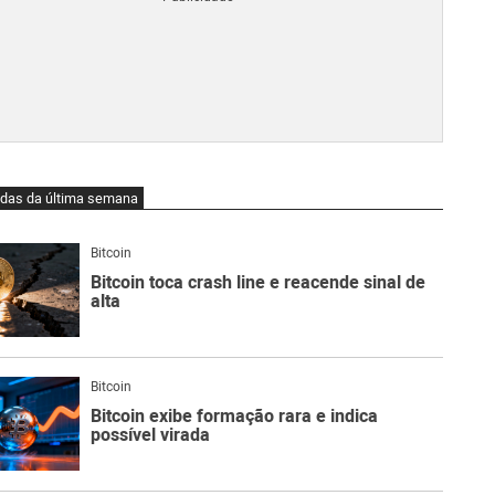
O
qu
é
Lig
Ne
do
Bit
O
idas da última semana
qu
são
Ato
Bitcoin
Sw
Bitcoin toca crash line e reacende sinal de
alta
Bitcoin
Bitcoin exibe formação rara e indica
possível virada