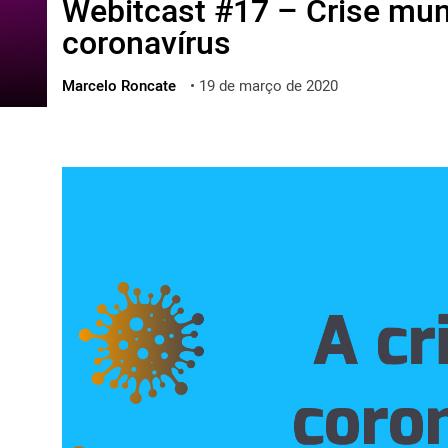
Webitcast #17 – Crise mund
ไทย
coronavírus
ქართული
polski
Marcelo Roncate
•
19 de março de 2020
vietnamese