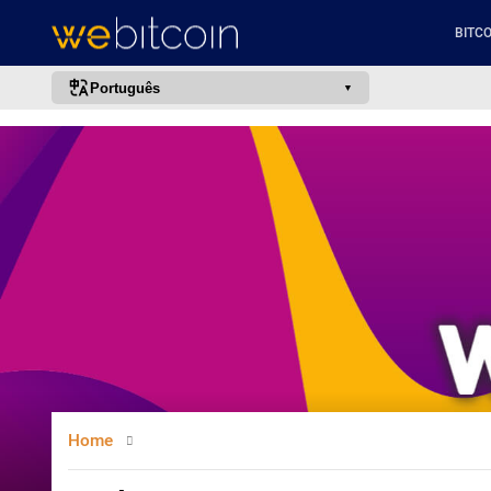
BITCO
Português
português (BR)
english
español
français
italiano
deutsch
日本語
中文
русский
Home
한국어
العربية