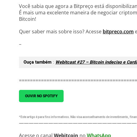
Você sabia que agora a Bitpreço está disponibili
É mais uma excelente maneira de negociar criptomoe
Bitcoin!
Quer saber mais sobre isso? Acesse
bitpreco.com
e
–
Ouça também
:
Webitcast #27 – Bitcoin indeciso e Card
==========================================
OUVIR NO SPOTIFY
*Este artigo é para fins informativos. Não visa aconselhamento de investimento, financ
————————————————————————
Acesse o canal
Webitcoin
no
WhatsApp