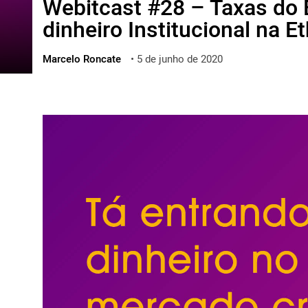
Webitcast #28 – Taxas do B
ไทย
dinheiro Institucional na 
ქართული
polski
Marcelo Roncate
•
5 de junho de 2020
vietnamese