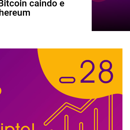
itcoin caindo e
Ethereum