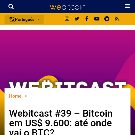
Português
português (BR)
english
español
français
italiano
deutsch
日本語
Home
中文
русский
Webitcast #39 – Bitcoin
한국어
em US$ 9.600: até onde
العربية
vai o BTC?
ไทย