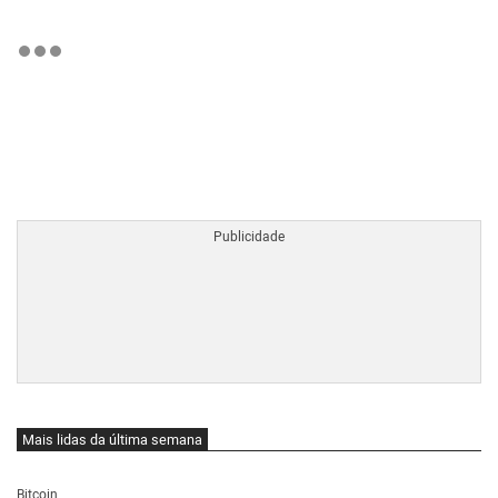
BTCBRL Cotação
por TradingVie
Mais lidas da última semana
Bitcoin