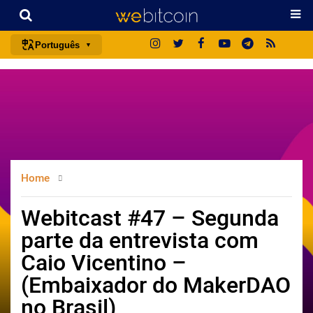
Português
português (BR)
english
español
français
italiano
Home
deutsch
日本語
Webitcast #47 – Segunda
中文
parte da entrevista com
русский
Caio Vicentino –
한국어
(Embaixador do MakerDAO
العربية
no Brasil)
ไทย