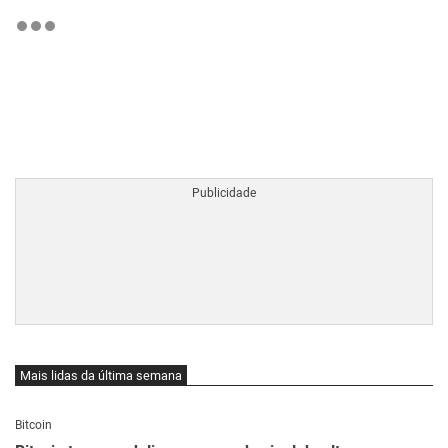
BTCBRL Cotação
por TradingVie
Mais lidas da última semana
Bitcoin