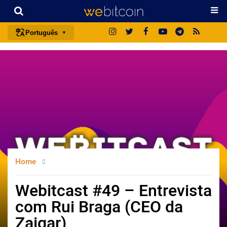
Português
português (BR)
english
español
français
italiano
deutsch
日本語
Home
中文
русский
Webitcast #49 – Entrevista
한국어
com Rui Braga (CEO da
العربية
Zaigar)
ไทย