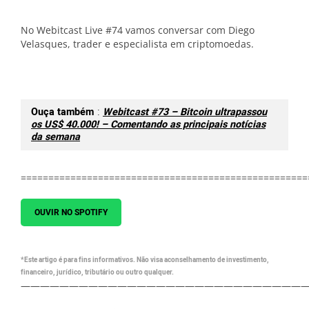
No Webitcast Live #74 vamos conversar com Diego
Velasques, trader e especialista em criptomoedas.
Ouça também
:
Webitcast #73 – Bitcoin ultrapassou
os US$ 40.000! – Comentando as principais notícias
da semana
====================================================
OUVIR NO SPOTIFY
*Este artigo é para fins informativos. Não visa aconselhamento de investimento,
financeiro, jurídico, tributário ou outro qualquer.
—————————————————————————————