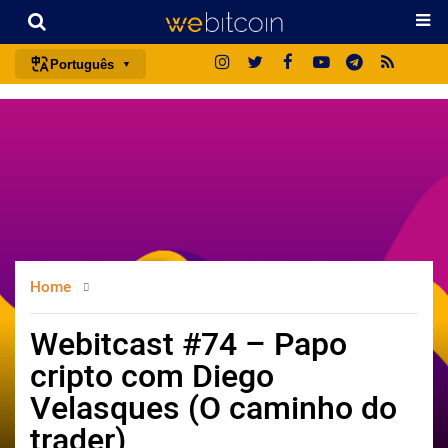
Português
português (BR)
english
español
français
italiano
deutsch
Home
日本語
中文
Webitcast #74 – Papo
русский
cripto com Diego
한국어
Velasques (O caminho do
العربية
trader)
ไทย