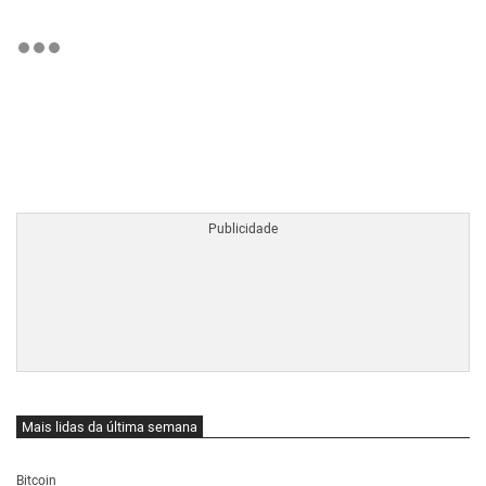
BTCBRL Cotação
por TradingVie
Mais lidas da última semana
Bitcoin