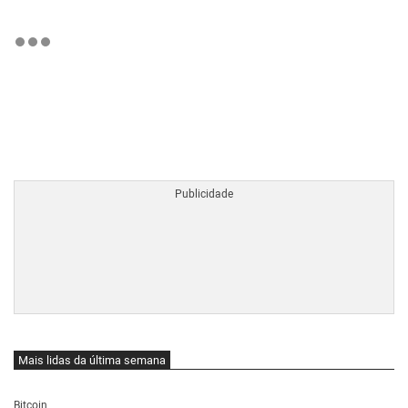
BTCBRL Cotação
por TradingVie
Mais lidas da última semana
Bitcoin