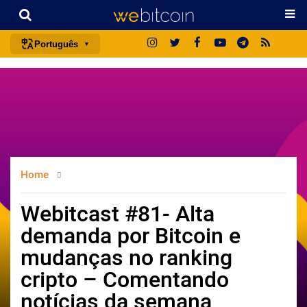
Português
português (BR)
english
español
français
italiano
Home
deutsch
日本語
Webitcast #81- Alta
中文
demanda por Bitcoin e
русский
mudanças no ranking
한국어
cripto – Comentando
العربية
notícias da semana
ไทย