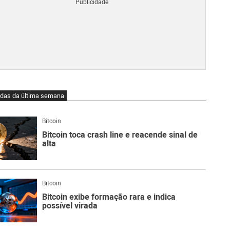
Blo
O
qu
é
Lig
Ne
do
Bit
O
idas da última semana
qu
são
Ato
Bitcoin
Sw
Bitcoin toca crash line e reacende sinal de
alta
Bitcoin
Bitcoin exibe formação rara e indica
possível virada