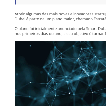
Atrair algumas das mais novas e inovadoras startup
Dubai é parte de um plano maior, chamado Estraté
O plano foi inicialmente anunciado pela Smart Dub
nos primeiros dias do ano, e seu objetivo é tornar