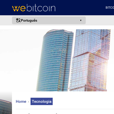
BITCO
Português
português (BR)
english
español
français
italiano
deutsch
日本語
中文
русский
Home
Tecnologia
한국어
العربية