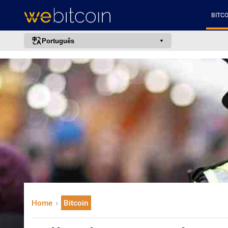
BITCO
Português
português (BR)
english
español
français
italiano
deutsch
日本語
中文
русский
Home
Bitcoin
한국어
العربية