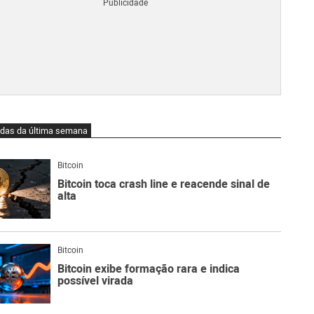
Blo
O
qu
é
Lig
Ne
do
Bit
O
idas da última semana
qu
são
Ato
Bitcoin
Sw
Bitcoin toca crash line e reacende sinal de
alta
Bitcoin
Bitcoin exibe formação rara e indica
possível virada