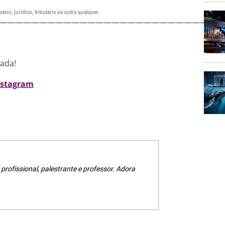
eiro, jurídico, tributário ou outro qualquer.
———————————————————————————
nada!
nstagram
 profissional, palestrante e professor. Adora