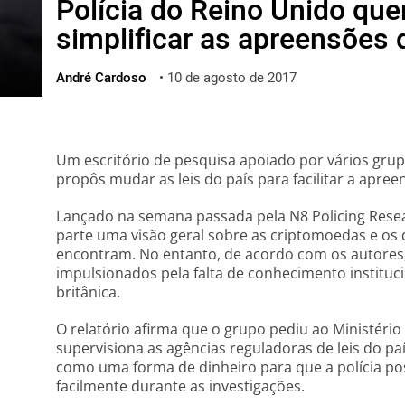
Polícia do Reino Unido quer
ไทย
simplificar as apreensões 
ქართული
polski
André Cardoso
•
10 de agosto de 2017
vietnamese
Um escritório de pesquisa apoiado por vários grup
propôs mudar as leis do país para facilitar a apree
Lançado na semana passada pela N8 Policing Resea
parte uma visão geral sobre as criptomoedas e os d
encontram. No entanto, de acordo com os autores,
impulsionados pela falta de conhecimento instituci
britânica.
O relatório afirma que o grupo pediu ao Ministério
supervisiona as agências reguladoras de leis do país
como uma forma de dinheiro para que a polícia pos
facilmente durante as investigações.