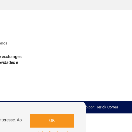
iros
 e exchanges.
ovidades e
Desenvolvido por:
Herick Correa
nteresse. Ao
OK