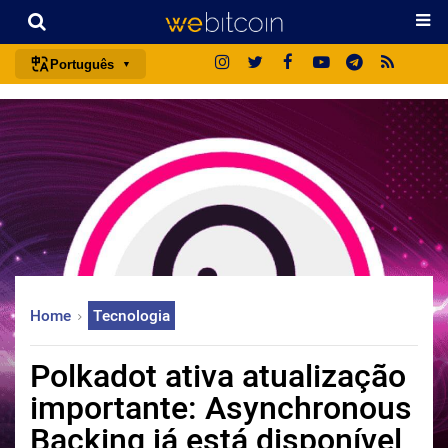
Português
português (BR)
english
español
français
italiano
deutsch
日本語
Home
Tecnologia
中文
русский
Polkadot ativa atualização
한국어
importante: Asynchronous
العربية
Backing já está disponível
ไทย