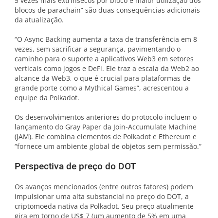
5 vezes mais extrínsecos por bloco e maior utilização dos
blocos de parachain” são duas consequências adicionais
da atualização.
“O Async Backing aumenta a taxa de transferência em 8
vezes, sem sacrificar a segurança, pavimentando o
caminho para o suporte a aplicativos Web3 em setores
verticais como jogos e DeFi. Ele traz a escala da Web2 ao
alcance da Web3, o que é crucial para plataformas de
grande porte como a Mythical Games”, acrescentou a
equipe da Polkadot.
Os desenvolvimentos anteriores do protocolo incluem o
lançamento do Gray Paper da Join-Accumulate Machine
(JAM). Ele combina elementos de Polkadot e Ethereum e
“fornece um ambiente global de objetos sem permissão.”
Perspectiva de preço do DOT
Os avanços mencionados (entre outros fatores) podem
impulsionar uma alta substancial no preço do DOT, a
criptomoeda nativa da Polkadot. Seu preço atualmente
gira em torno de US$ 7 (um aumento de 5% em uma