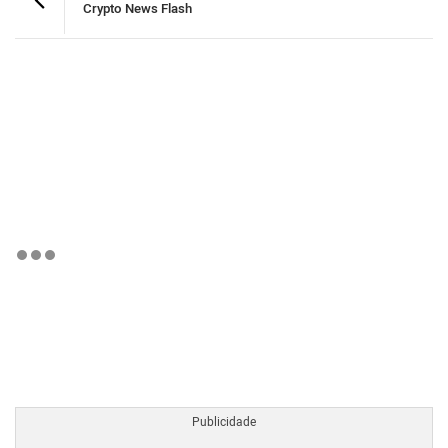
Crypto News Flash
BTCBRL Cotação
por TradingVie