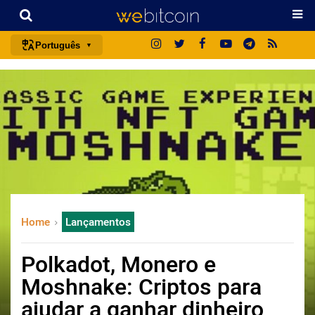
Português
português (BR)
english
español
français
italiano
deutsch
日本語
Home
Lançamentos
中文
русский
Polkadot, Monero e
한국어
Moshnake: Criptos para
العربية
ajudar a ganhar dinheiro
ไทย