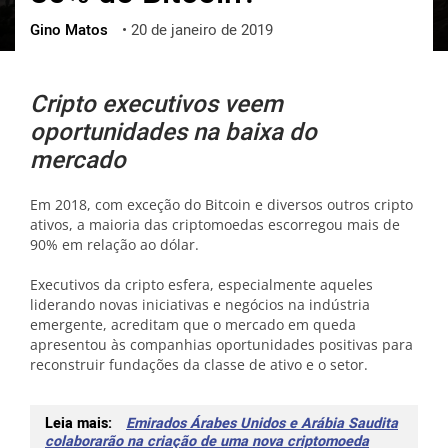
Gino Matos
•
20 de janeiro de 2019
ქართული
polski
vietnamese
Cripto executivos veem
oportunidades na baixa do
mercado
Em 2018, com exceção do Bitcoin e diversos outros cripto
ativos, a maioria das criptomoedas escorregou mais de
90% em relação ao dólar.
Executivos da cripto esfera, especialmente aqueles
liderando novas iniciativas e negócios na indústria
emergente, acreditam que o mercado em queda
apresentou às companhias oportunidades positivas para
reconstruir fundações da classe de ativo e o setor.
Leia mais:
Emirados Árabes Unidos e Arábia Saudita
colaborarão na criação de uma nova criptomoeda