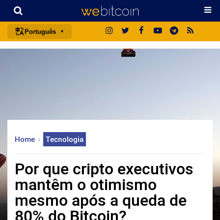
Português
português (BR)
english
español
français
italiano
deutsch
Home
Tecnologia
日本語
中文
Por que cripto executivos
русский
mantêm o otimismo
한국어
mesmo após a queda de
العربية
80% do Bitcoin?
ไทย