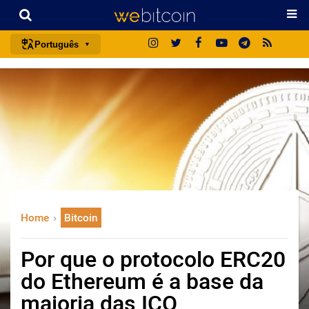
Português
português (BR)
english
español
français
italiano
deutsch
日本語
Home
Bitcoin
中文
русский
Por que o protocolo ERC20
한국어
do Ethereum é a base da
العربية
maioria das ICO
ไทย