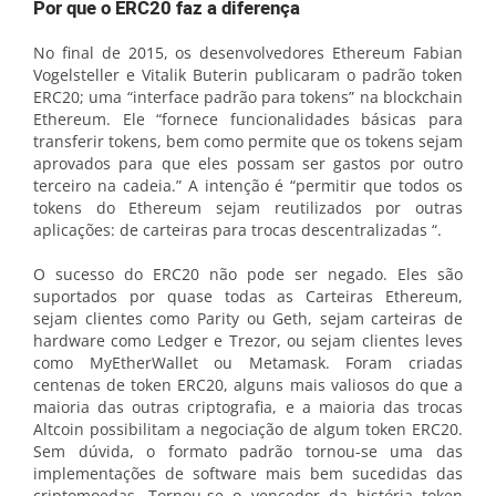
Por que o ERC20 faz a diferença
No final de 2015, os desenvolvedores Ethereum Fabian
Vogelsteller e Vitalik Buterin publicaram o padrão token
ERC20; uma “interface padrão para tokens” na blockchain
Ethereum. Ele “fornece funcionalidades básicas para
transferir tokens, bem como permite que os tokens sejam
aprovados para que eles possam ser gastos por outro
terceiro na cadeia.” A intenção é “permitir que todos os
tokens do Ethereum sejam reutilizados por outras
aplicações: de carteiras para trocas descentralizadas “.
O sucesso do ERC20 não pode ser negado. Eles são
suportados por quase todas as Carteiras Ethereum,
sejam clientes como Parity ou Geth, sejam carteiras de
hardware como Ledger e Trezor, ou sejam clientes leves
como MyEtherWallet ou Metamask. Foram criadas
centenas de token ERC20, alguns mais valiosos do que a
maioria das outras criptografia, e a maioria das trocas
Altcoin possibilitam a negociação de algum token ERC20.
Sem dúvida, o formato padrão tornou-se uma das
implementações de software mais bem sucedidas das
criptomoedas. Tornou-se o vencedor da história token