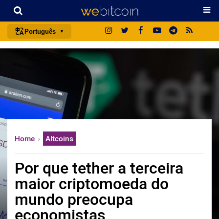
Português
português (BR)
english
español
français
italiano
deutsch
Home
Altcoins
日本語
中文
Por que tether a terceira
русский
maior criptomoeda do
한국어
mundo preocupa
العربية
economistas
ไทย