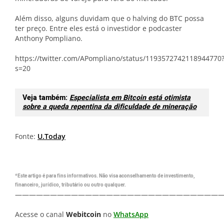
Além disso, alguns duvidam que o halving do BTC possa
ter preço. Entre eles está o investidor e podcaster
Anthony Pompliano.
https://twitter.com/APompliano/status/1193572742118944770
s=20
Veja também:
Especialista em Bitcoin está otimista
sobre a queda repentina da dificuldade de mineração
Fonte:
U.Today
*Este artigo é para fins informativos. Não visa aconselhamento de investimento,
financeiro, jurídico, tributário ou outro qualquer.
—————————————————————————————
Acesse o canal
Webitcoin
no
WhatsApp