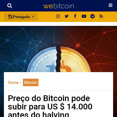
Português
português (BR)
english
español
français
italiano
deutsch
日本語
Home
Bitcoin
中文
русский
Preço do Bitcoin pode
한국어
subir para US $ 14.000
العربية
antes do halving
ไทย