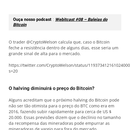
Ouça nosso podcast
:
Webitcast #08 – Baleias do
Bitcoin
O trader @CryptoWelson calcula que, caso o Bitcoin
feche a resistência dentro de alguns dias, esse seria um
grande sinal de alta para o mercado.
https://twitter.com/CryptoWelson/status/119373412161024000
s=20
O halving diminuirá o preço do Bitcoin?
Alguns acreditam que o próximo halving do Bitcoin pode
não ser tão otimista para o preço do BTC como era em
2016, fazendo subir rapidamente para cerca de US $
20.000. Essas previsões dizem que o declínio no tamanho
da recompensa das mineradoras pode empurrar as
mineradoras de varejo para fora do mercado.