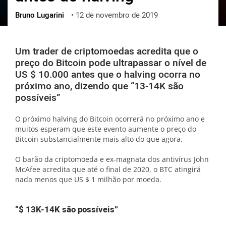
Bruno Lugarini
•
12 de novembro de 2019
ქართული
polski
vietnamese
Um trader de criptomoedas acredita que o
preço do Bitcoin pode ultrapassar o nível de
US $ 10.000 antes que o halving ocorra no
próximo ano, dizendo que “13-14K são
possíveis”
O próximo halving do Bitcoin ocorrerá no próximo ano e
muitos esperam que este evento aumente o preço do
Bitcoin substancialmente mais alto do que agora.
O barão da criptomoeda e ex-magnata dos antivírus John
McAfee acredita que até o final de 2020, o BTC atingirá
nada menos que US $ 1 milhão por moeda.
“$ 13K-14K são possíveis”