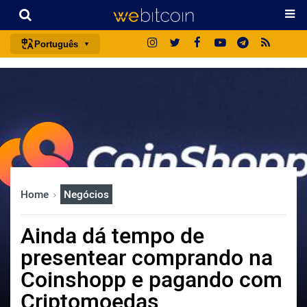
Português
português (BR)
english
español
français
italiano
deutsch
Home
Negócios
日本語
中文
Ainda dá tempo de
русский
presentear comprando na
한국어
Coinshopp e pagando com
العربية
Criptomoedas
ไทย