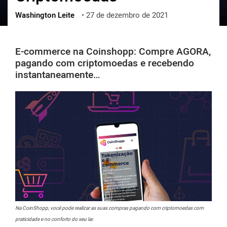
Washington Leite
•
27 de dezembro de 2021
ქართული
polski
vietnamese
E-commerce na Coinshopp: Compre AGORA,
pagando com criptomoedas e recebendo
instantaneamente…
Na CoinShopp, você pode realizar as suas compras pagando com criptomoedas com
praticidade e no conforto do seu lar.