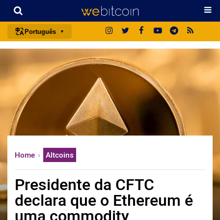
Português
português (BR)
english
español
français
italiano
deutsch
日本語
Home
Altcoins
中文
русский
Presidente da CFTC
한국어
declara que o Ethereum é
العربية
uma commodity
ไทย