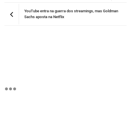
YouTube entra na guerra dos streamings, mas Goldman
Sachs aposta na Netflix
BTCBRL Cotação
por TradingVie