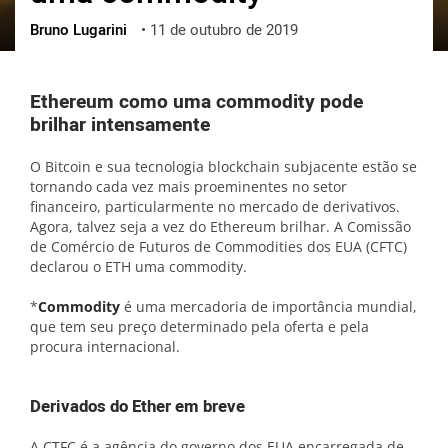
Bruno Lugarini
•
11 de outubro de 2019
ქართული
polski
vietnamese
Ethereum como uma commodity pode
brilhar intensamente
O Bitcoin e sua tecnologia blockchain subjacente estão se
tornando cada vez mais proeminentes no setor
financeiro, particularmente no mercado de derivativos.
Agora, talvez seja a vez do Ethereum brilhar. A Comissão
de Comércio de Futuros de Commodities dos EUA (CFTC)
declarou o ETH uma commodity.
*
Commodity
é uma mercadoria de importância mundial,
que tem seu preço determinado pela oferta e pela
procura internacional.
Derivados do Ether em breve
A CTFC é a agência do governo dos EUA encarregada de