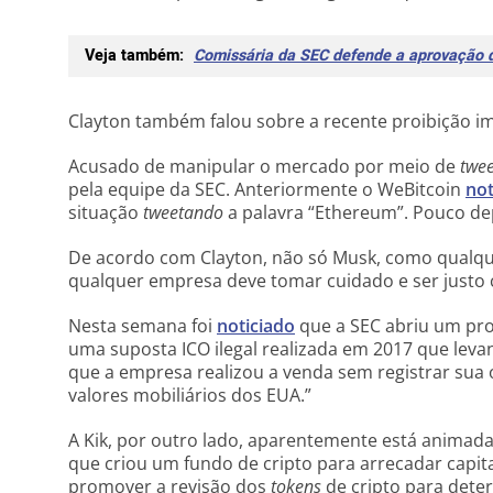
Veja também:
Comissária da SEC defende a aprovação d
Clayton também falou sobre a recente proibição im
Acusado de manipular o mercado por meio de
twee
pela equipe da SEC. Anteriormente o WeBitcoin
not
situação
tweetando
a palavra “Ethereum”. Pouco depo
De acordo com Clayton, não só Musk, como qualqu
qualquer empresa deve tomar cuidado e ser justo 
Nesta semana foi
noticiado
que a SEC abriu um pr
uma suposta ICO ilegal realizada em 2017 que lev
que a empresa realizou a venda sem registrar sua 
valores mobiliários dos EUA.”
A Kik, por outro lado, aparentemente está animada 
que criou um fundo de cripto para arrecadar capit
promover a revisão dos
tokens
de cripto para dete