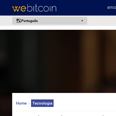
BITCO
Português
português (BR)
english
español
français
italiano
deutsch
日本語
中文
русский
Home
Tecnologia
한국어
العربية