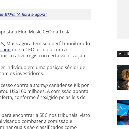
e ETFs: “A hora é agora”
posta a Elon Musk, CEO da Tesla.
ts
, Musk agora tem seu perfil monitorado
iciou
que o CEO brincou com a
Mais l
is, o ativo registrou certa valorização.
er indivíduo em uma posição sênior de
com os investidores.
ocesso contra a
startup
canadense Kik por
antou US$100 milhões. A comissão aponta
oferta,
conforme é “exigido pelas leis de
para encontrar a SEC nos tribunais, visto
al visando combater a comissão e
rminar quais são classificados como