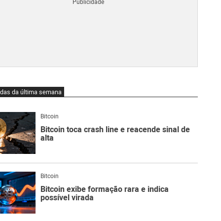
Blo
O
qu
é
Lig
Ne
do
Bit
O
idas da última semana
qu
são
Ato
Bitcoin
Sw
Bitcoin toca crash line e reacende sinal de
alta
Bitcoin
Bitcoin exibe formação rara e indica
possível virada