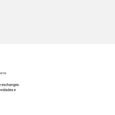
iros
 e exchanges.
ovidades e