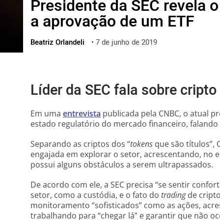
Presidente da SEC revela 
ไทย
a aprovação de um ETF
ქართული
polski
Beatriz Orlandeli
•
7 de junho de 2019
vietnamese
Líder da SEC fala sobre cripto
Em uma
entrevista
publicada pela CNBC, o atual pr
estado regulatório do mercado financeiro, faland
Separando as criptos dos “
tokens
que são títulos”,
engajada em explorar o setor, acrescentando, no 
possui alguns obstáculos a serem ultrapassados.
De acordo com ele, a SEC precisa “se sentir confor
setor, como a custódia, e o fato do
trading
de cript
monitoramento “sofisticados” como as ações, acr
trabalhando para “chegar lá” e garantir que não 