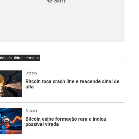
Blo
O
qu
é
Lig
Ne
do
Bit
O
idas da última semana
qu
são
Ato
Bitcoin
Sw
Bitcoin toca crash line e reacende sinal de
alta
Bitcoin
Bitcoin exibe formação rara e indica
possível virada