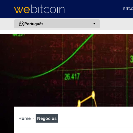
BITCO
Português
português (BR)
english
español
français
italiano
deutsch
日本語
中文
русский
Home
Negócios
한국어
العربية