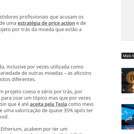
stidores profissionais que acusam os
s de uma
estratégia de price action
e de
jeto por trás da moeda que estão a
Mais l
a, inclusive por vezes utilizada como
variedade de outras moedas – as altcoins
itos diferentes.
 projeto coeso e sério por trás, por
 para zoar um tópico mas que por vezes
oin que é até
aceita pela Tesla
como meio
e uma valorização de quase 35% após ter
ood.
a Etherium, acabem por ter um