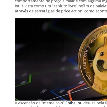
comportamento de preço similar e com alguma lógi
Inu é vista como um “espírito livre” refém de balei
através de estratégias de price action, como aco
A ascensão da “meme coin”
Shiba Inu
deu-se pela 