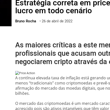
Estratégia correta em pric
ไทย
lucro em todo cenário
ქართული
polski
Bruno Rocha
•
26 de abril de 2022
vietnamese
As maiores críticas a este me
profissionais que acusam outr
negociarem cripto através da 
A contínua elevada taxa de inflação está gerando 
menos “tradicionais” como criptomoedas e prevê-s
afirmação do mercado das moedas digitais, que no
bilhões.
O mercado das criptomoedas é um mercado caracter
acrescido pois são ativos intangíveis que têm valo