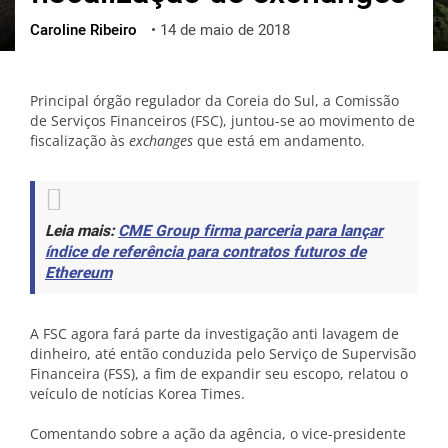
Caroline Ribeiro
•
14 de maio de 2018
ქართული
polski
vietnamese
Principal órgão regulador da Coreia do Sul, a Comissão
de Serviços Financeiros (FSC), juntou-se ao movimento de
fiscalização às
exchanges
que está em andamento.
Leia mais:
CME Group firma parceria para lançar
índice de referência para contratos futuros de
Ethereum
A FSC agora fará parte da investigação anti lavagem de
dinheiro, até então conduzida pelo Serviço de Supervisão
Financeira (FSS), a fim de expandir seu escopo, relatou o
veículo de notícias Korea Times.
Comentando sobre a ação da agência, o vice-presidente