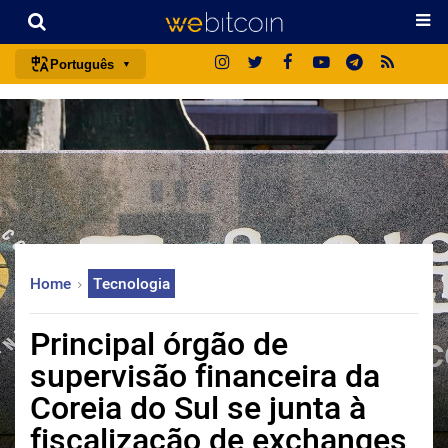
Português
português (BR)
english
español
français
italiano
deutsch
Home
Tecnologia
日本語
中文
Principal órgão de
русский
supervisão financeira da
한국어
Coreia do Sul se junta à
العربية
fiscalização de exchanges
ไทย