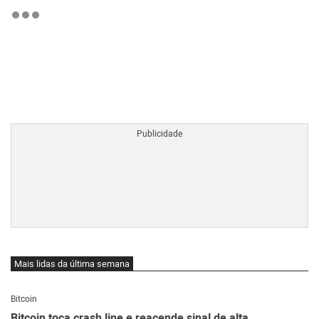
BTCBRL Cotação
por TradingVie
Mais lidas da última semana
Bitcoin
Bitcoin toca crash line e reacende sinal de alta