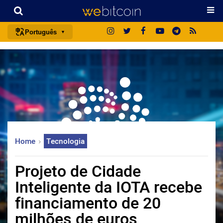
Português
português (BR)
english
español
français
italiano
deutsch
Home
Tecnologia
日本語
中文
Projeto de Cidade
русский
Inteligente da IOTA recebe
한국어
financiamento de 20
العربية
milhões de euros
ไทย